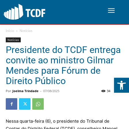
Início
Notícias
Notícias
Presidente do TCDF entrega
convite ao ministro Gilmar
Mendes para Fórum de
Abrir 
Direito Público
Por
Joelma Trindade
-
07/08/2025
34
0
Nessa quarta-feira (6), o presidente do Tribunal de
Contas do Distrito Federal (TCDF), conselheiro Manoel