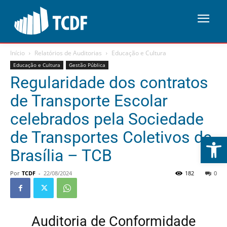
Início
Relatórios de Auditorias
Educação e Cultura
Educação e Cultura
Gestão Pública
Regularidade dos contratos
de Transporte Escolar
celebrados pela Sociedade
de Transportes Coletivos de
Abrir 
Brasília – TCB
Por
TCDF
-
22/08/2024
182
0
Auditoria de Conformidade