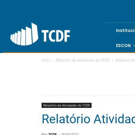
Instituc
ESCON
Início
Relatório de Atividades do TCDF
Relatório A
Relatório de Atividades do TCDF
Relatório Ativid
Por
TCDF
-
06/06/2022