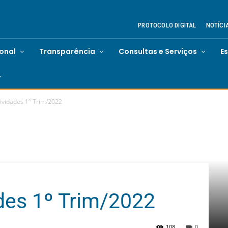
PROTOCOLO DIGITAL
NOTÍCI
ional
Transparência
Consultas e Serviços
E
tividades 1º Trim/2022
ades 1º Trim/2022
108
0