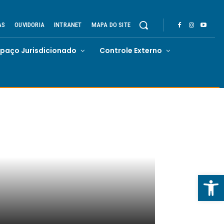
AS
OUVIDORIA
INTRANET
MAPA DO SITE
spaço Jurisdicionado
Controle Externo
Abrir 