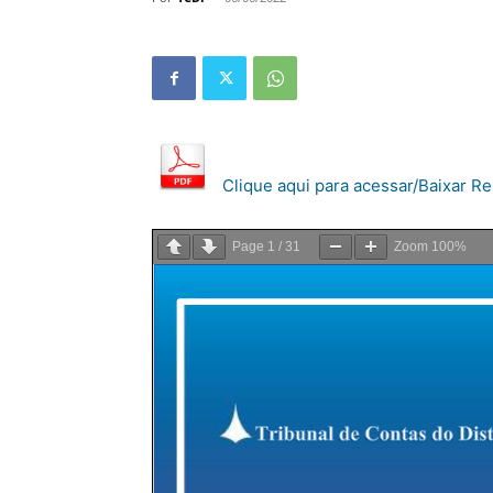
Clique aqui para acessar/Baixar Rel
Page
1
/
31
Zoom
100%