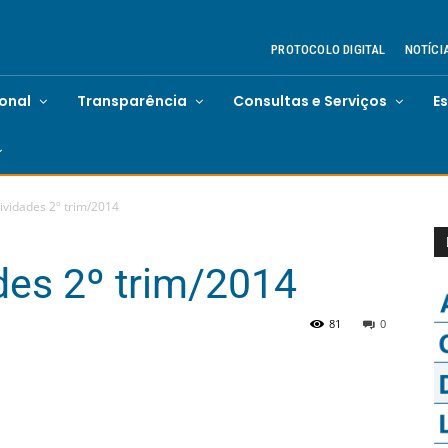
PROTOCOLO DIGITAL
NOTÍCI
ional
Transparência
Consultas e Serviços
E
tividades 2º trim/2014
ades 2º trim/2014
81
0