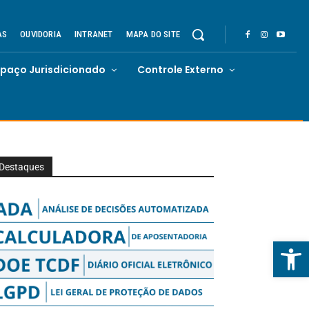
AS
OUVIDORIA
INTRANET
MAPA DO SITE
spaço Jurisdicionado
Controle Externo
Destaques
Abrir 