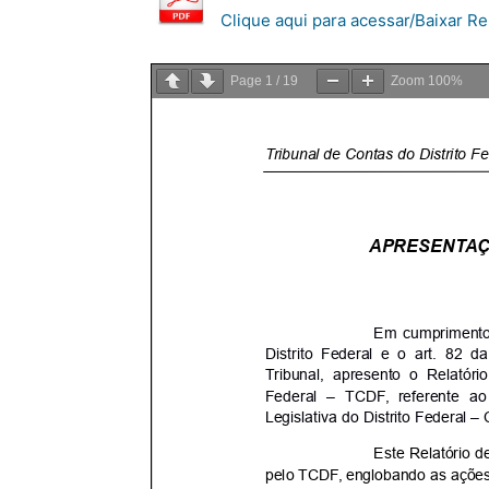
Clique aqui para acessar/Baixar Rel
Page
1
/
19
Zoom
100%