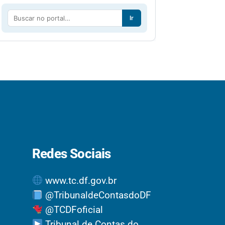
Ir
Redes Sociais
www.tc.df.gov.br
@TribunaldeContasdoDF
@TCDFoficial
Tribunal de Contas do