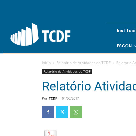
Instituc
ESCON
Início
Relatório de Atividades do TCDF
Relatório A
Relatório de Atividades do TCDF
Relatório Ativid
Por
TCDF
-
04/08/2017