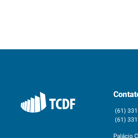
Contat
(61) 331
(61) 331
Palácio C