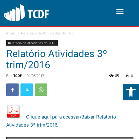
Início
Relatório de Atividades do TCDF
Relatório de Atividades do TCDF
Relatório Atividades 3º
trim/2016
Por
TCDF
-
04/08/2017
85
0
Abrir 
Clique aqui para acessar/Baixar Relatório
Atividades 3º trim/2016.