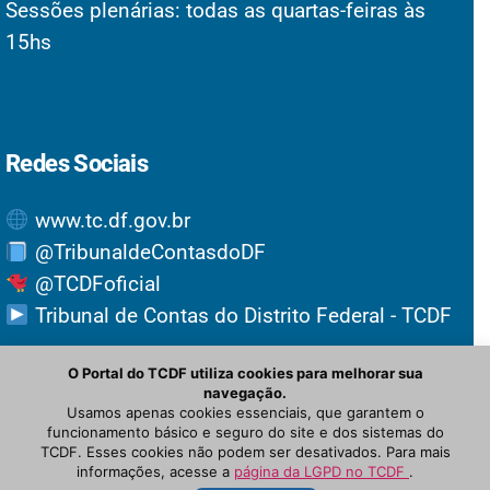
Sessões plenárias: todas as quartas-feiras às
15hs
Redes Sociais
www.tc.df.gov.br
@TribunaldeContasdoDF
@TCDFoficial
Tribunal de Contas do Distrito Federal - TCDF
O Portal do TCDF utiliza cookies para melhorar sua
navegação.
Usamos apenas cookies essenciais, que garantem o
funcionamento básico e seguro do site e dos sistemas do
TCDF. Esses cookies não podem ser desativados. Para mais
informações, acesse a
página da LGPD no TCDF
.
© Newspaper WordPress Theme by TagDiv