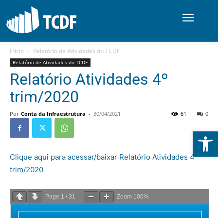
Início
Relatório de Atividades do TCDF
Relatório de Atividades do TCDF
Relatório Atividades 4º
trim/2020
Por
Conta da Infraestrutura
-
30/04/2021
61
0
Abrir 
Clique aqui para acessar/baixar Relatório Atividades 4º
trim/2020
Page
1
/
31
Zoom
100%