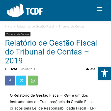
Início
Relatórios de Gestão Fiscal
Tribunal de Contas
Tribunal de Contas
Relatório de Gestão Fiscal
do Tribunal de Contas –
2019
Abrir 
Por
TCDF
-
03/07/2019
616
0
O Relatório de Gestão Fiscal – RGF é um dos
instrumentos de Transparência da Gestão Fiscal
criados pela Lei de Responsabilidade Fiscal – LRF.