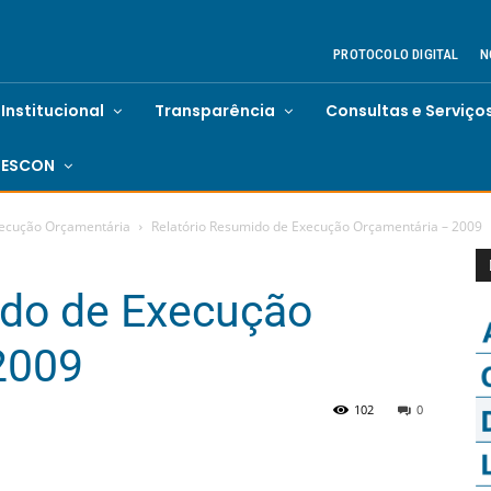
PROTOCOLO DIGITAL
N
Institucional
Transparência
Consultas e Serviço
ESCON
xecução Orçamentária
Relatório Resumido de Execução Orçamentária – 2009
ido de Execução
2009
102
0