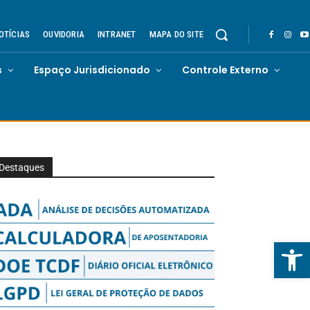
OTÍCIAS
OUVIDORIA
INTRANET
MAPA DO SITE
s
Espaço Jurisdicionado
Controle Externo
Destaques
Abrir 