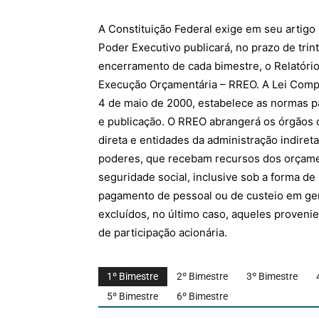
A Constituição Federal exige em seu artigo 
Poder Executivo publicará, no prazo de trin
encerramento de cada bimestre, o Relatóri
Execução Orçamentária – RREO. A Lei Compl
4 de maio de 2000, estabelece as normas p
e publicação. O RREO abrangerá os órgãos 
direta e entidades da administração indiret
poderes, que recebam recursos dos orçamen
seguridade social, inclusive sob a forma d
pagamento de pessoal ou de custeio em gera
excluídos, no último caso, aqueles proven
de participação acionária.
1º Bimestre
2º Bimestre
3º Bimestre
5º Bimestre
6º Bimestre