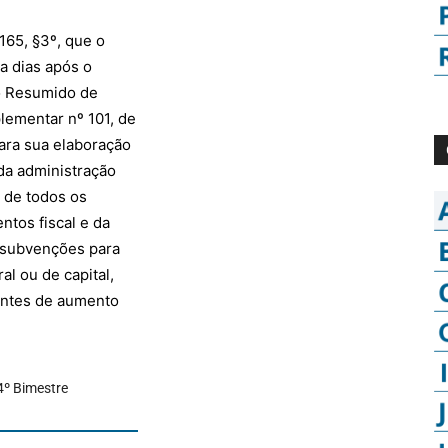
165, §3º, que o
ta dias após o
o Resumido de
ementar nº 101, de
ara sua elaboração
da administração
a de todos os
tos fiscal e da
e subvenções para
l ou de capital,
ientes de aumento
4º Bimestre