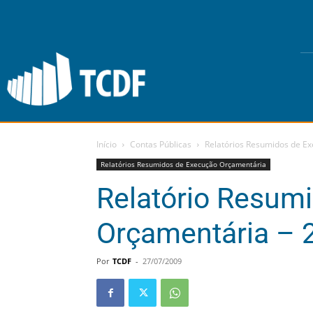
Início
Contas Públicas
Relatórios Resumidos de E
Relatórios Resumidos de Execução Orçamentária
Relatório Resum
Orçamentária – 
Por
TCDF
-
27/07/2009