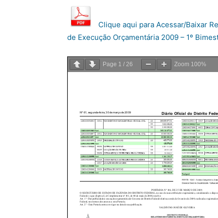
Clique aqui para Acessar/Baixar R
de Execução Orçamentária 2009 – 1º Bimest
Page
1
/
26
Zoom
100%