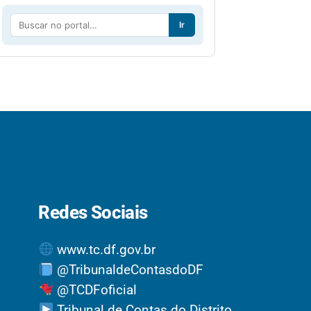
Ir
Redes Sociais
www.tc.df.gov.br
@TribunaldeContasdoDF
@TCDFoficial
Tribunal de Contas do Distrito