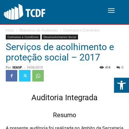
Início
Relatórios de Auditorias
Contratos e Convênios
Contratos e Convênios
Desenvolvimento Social
Serviços de acolhimento e
proteção social – 2017
Por
SEASP
-
19/06/2019
414
0
Abrir 
Auditoria Integrada
Resumo
A presente auditoria foi realizada no âmbito da Secretaria