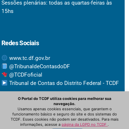
Sessões plenárias: todas as quartas-feiras às
15hs
Redes Sociais
www.tc.df.gov.br
@TribunaldeContasdoDF
@TCDFoficial
Tribunal de Contas do Distrito Federal - TCDF
O Portal do TCDF utiliza cookies para melhorar sua
navegação.
Usamos apenas cookies essenciais, que garantem o
funcionamento básico e seguro do site e dos sistemas do
TCDF. Esses cookies não podem ser desativados. Para mais
informações, acesse a
página da LGPD no TCDF
.
© Newspaper WordPress Theme by TagDiv