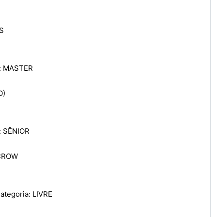
S
a: MASTER
O)
: SÊNIOR
 CROW
tegoria: LIVRE