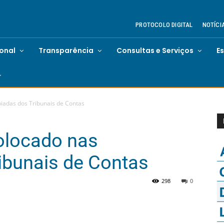
PROTOCOLO DIGITAL
NOTÍCI
ional
Transparência
Consultas e Serviços
E
piadas dos Tribunais de Contas
olocado nas
ibunais de Contas
298
0