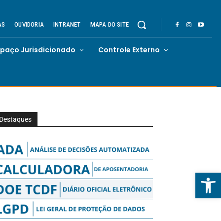
AS
OUVIDORIA
INTRANET
MAPA DO SITE
spaço Jurisdicionado
Controle Externo
Destaques
Abrir 