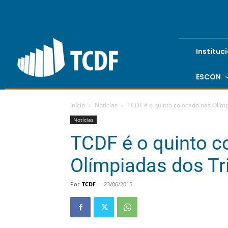
Instituc
ESCON
Início
Notícias
TCDF é o quinto colocado nas Olím
Notícias
TCDF é o quinto c
Olímpiadas dos Tr
Por
TCDF
-
23/06/2015