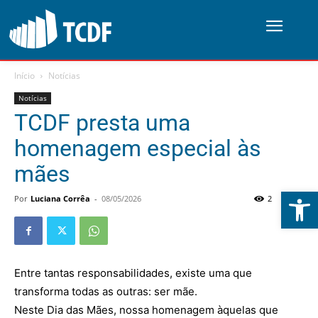
Início
Notícias
Notícias
TCDF presta uma
homenagem especial às
mães
Abrir 
Por
Luciana Corrêa
-
08/05/2026
2
0
Entre tantas responsabilidades, existe uma que
transforma todas as outras: ser mãe.
Neste Dia das Mães, nossa homenagem àquelas que