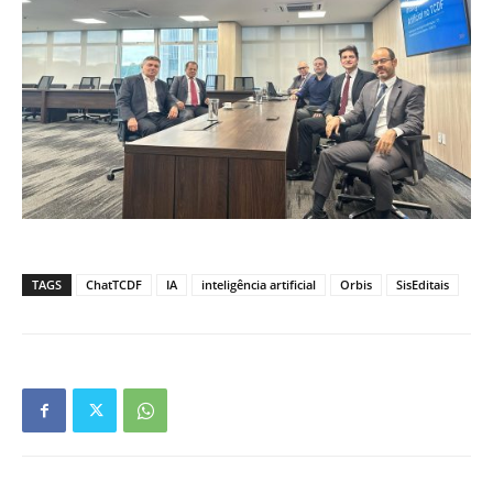
TAGS
ChatTCDF
IA
inteligência artificial
Orbis
SisEditais