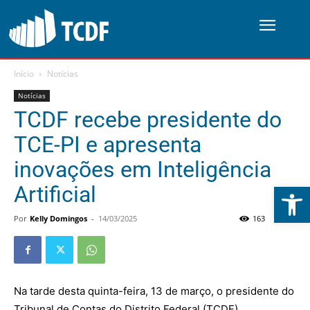
Início
Notícias
Notícias
TCDF recebe presidente do
TCE-PI e apresenta
inovações em Inteligência
Abrir 
Artificial
Por
Kelly Domingos
-
14/03/2025
163
0
Na tarde desta quinta-feira, 13 de março, o presidente do
Tribunal de Contas do Distrito Federal (TCDF),