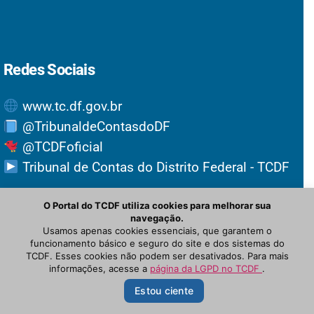
Redes Sociais
www.tc.df.gov.br
@TribunaldeContasdoDF
@TCDFoficial
Tribunal de Contas do Distrito Federal - TCDF
O Portal do TCDF utiliza cookies para melhorar sua
navegação.
Usamos apenas cookies essenciais, que garantem o
funcionamento básico e seguro do site e dos sistemas do
TCDF. Esses cookies não podem ser desativados. Para mais
informações, acesse a
página da LGPD no TCDF
.
© Newspaper WordPress Theme by TagDiv
Estou ciente
PRINCIPAL
OUVIDORIA
NOTÍCIAS
INTRANET
PROTOCOLO