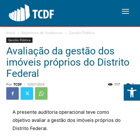
Início
Relatórios de Auditorias
Gestão Pública
Gestão Pública
Avaliação da gestão dos
imóveis próprios do Distrito
Federal
Abrir 
Por
TCDF
-
10/07/2024
117
0
A presente auditoria operacional teve como
objetivo avaliar a gestão dos imóveis próprios do
Distrito Federal.