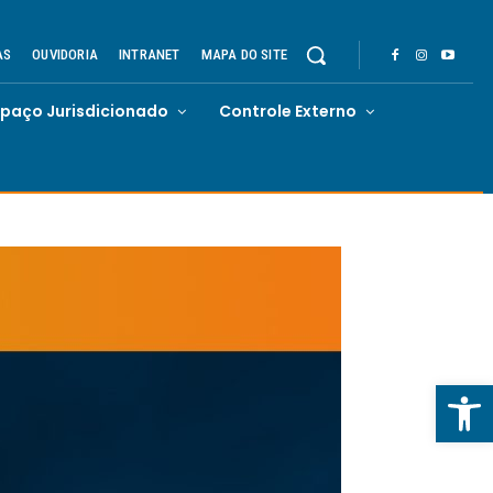
AS
OUVIDORIA
INTRANET
MAPA DO SITE
spaço Jurisdicionado
Controle Externo
Abrir 