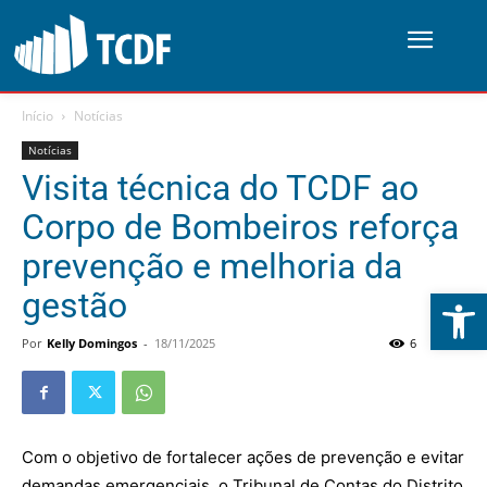
Início
Notícias
Notícias
Visita técnica do TCDF ao
Corpo de Bombeiros reforça
prevenção e melhoria da
Abrir 
gestão
Por
Kelly Domingos
-
18/11/2025
6
0
Com o objetivo de fortalecer ações de prevenção e evitar
demandas emergenciais, o Tribunal de Contas do Distrito