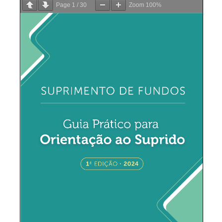
Page
1
/
30
Zoom
100%