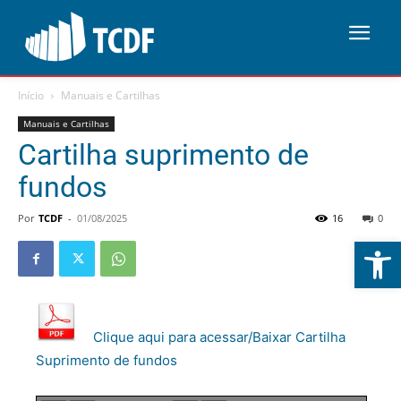
Início
Manuais e Cartilhas
Manuais e Cartilhas
Cartilha suprimento de
fundos
Por
TCDF
-
01/08/2025
16
0
Abrir 
Clique aqui para acessar/Baixar Cartilha
Suprimento de fundos