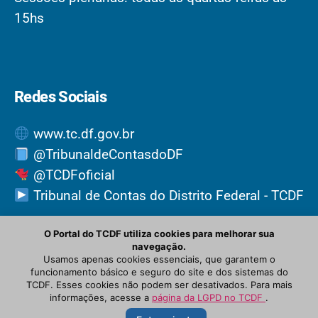
15hs
Redes Sociais
www.tc.df.gov.br
@TribunaldeContasdoDF
@TCDFoficial
Tribunal de Contas do Distrito Federal - TCDF
O Portal do TCDF utiliza cookies para melhorar sua
navegação.
Usamos apenas cookies essenciais, que garantem o
funcionamento básico e seguro do site e dos sistemas do
TCDF. Esses cookies não podem ser desativados. Para mais
informações, acesse a
página da LGPD no TCDF
.
© Newspaper WordPress Theme by TagDiv