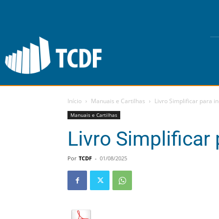
Início
Manuais e Cartilhas
Livro Simplificar para in
Manuais e Cartilhas
Livro Simplificar 
Por
TCDF
-
01/08/2025