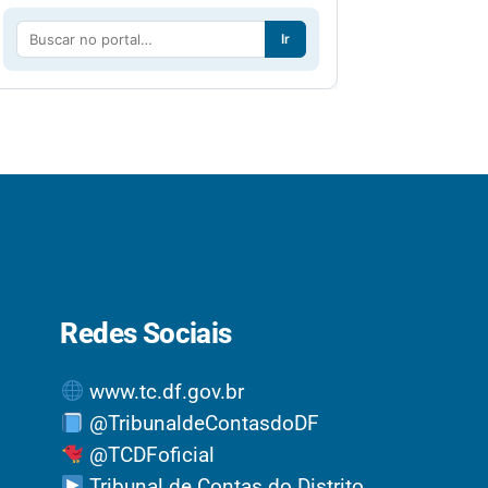
Ir
Redes Sociais
www.tc.df.gov.br
@TribunaldeContasdoDF
@TCDFoficial
Tribunal de Contas do Distrito