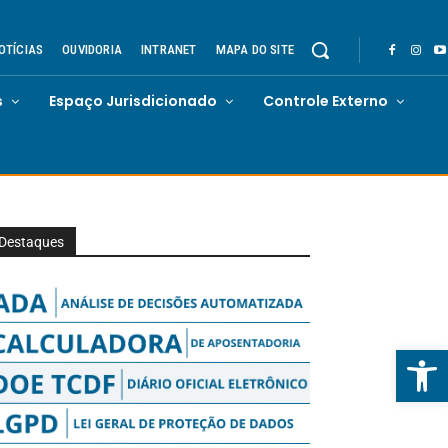
OTÍCIAS
OUVIDORIA
INTRANET
MAPA DO SITE
s
Espaço Jurisdicionado
Controle Externo
Destaques
Abrir 