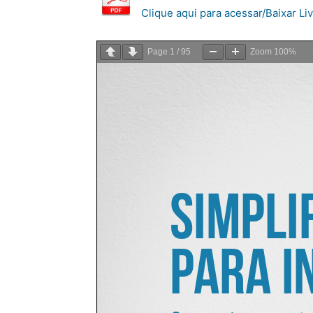
Clique aqui para acessar/Baixar Livr
Page
1
/
95
Zoom
100%