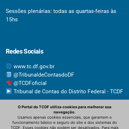
Sessões plenárias: todas as quartas-feiras às
15hs
Redes Sociais
www.tc.df.gov.br
@TribunaldeContasdoDF
@TCDFoficial
Tribunal de Contas do Distrito Federal - TCDF
O Portal do TCDF utiliza cookies para melhorar sua
navegação.
Usamos apenas cookies essenciais, que garantem o
funcionamento básico e seguro do site e dos sistemas do
TCDF. Esses cookies não podem ser desativados. Para mais