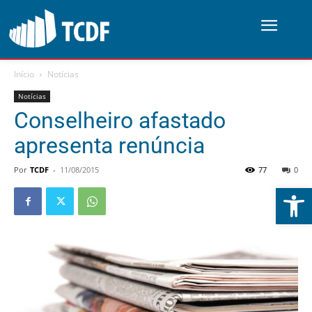
Início
Notícias
Notícias
Conselheiro afastado
apresenta renúncia
Por
TCDF
-
11/08/2015
77
0
Abrir 