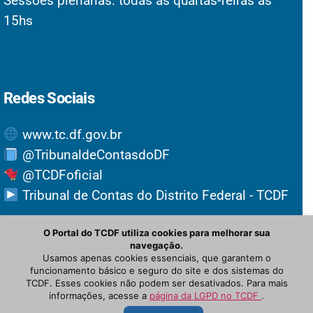
Sessões plenárias: todas as quartas-feiras às
15hs
Redes Sociais
www.tc.df.gov.br
@TribunaldeContasdoDF
@TCDFoficial
Tribunal de Contas do Distrito Federal - TCDF
O Portal do TCDF utiliza cookies para melhorar sua
navegação.
Usamos apenas cookies essenciais, que garantem o
funcionamento básico e seguro do site e dos sistemas do
TCDF. Esses cookies não podem ser desativados. Para mais
informações, acesse a
página da LGPD no TCDF
.
© Newspaper WordPress Theme by TagDiv