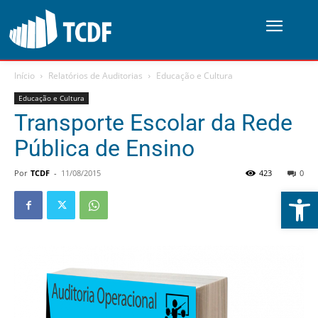
Início
Relatórios de Auditorias
Educação e Cultura
Educação e Cultura
Transporte Escolar da Rede
Pública de Ensino
Por
TCDF
-
11/08/2015
423
0
Abrir 