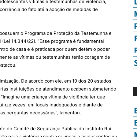
 adolescentes vítimas e testemunhas de violência,
ocorrência do fato até a adoção de medidas de
s possuem o Programa de Proteção da Testemunha e
l (Lei 14.344/22). “Esse programa é fundamental
entro de casa e é praticada por quem detém o poder
mente as vítimas ou testemunhas terão coragem de
estacou.
timização. De acordo com ele, em 19 dos 20 estados
óprias instituições de atendimento acabem submetendo
 “Imagine uma criança vítima de violência ter que
quinze vezes, em locais inadequados e diante de
as perguntas necessárias”, lamentou.
te do Comitê de Segurança Pública do Instituto Rui
o para a violência contra crianças e adolescentes no