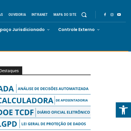
AS
OUVIDORIA
INTRANET
MAPA DO SITE
spaço Jurisdicionado
Controle Externo
Destaques
Abrir 