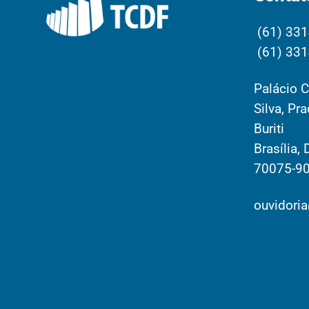
(61) 331
(61) 331
Palácio C
Silva, Pr
Buriti
Brasília, 
70075-9
ouvidoria