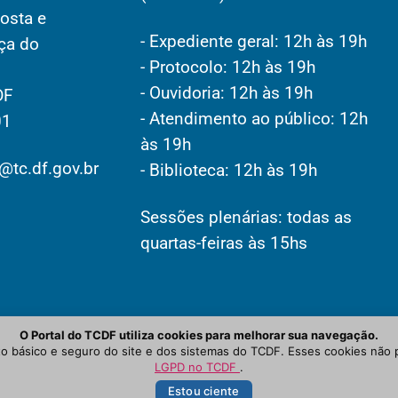
osta e
- Expediente geral: 12h às 19h
aça do
- Protocolo: 12h às 19h
- Ouvidoria: 12h às 19h
DF
- Atendimento ao público: 12h
01
às 19h
@tc.df.gov.br
- Biblioteca: 12h às 19h
Sessões plenárias: todas as
quartas-feiras às 15hs
O Portal do TCDF utiliza cookies para melhorar sua navegação.
 básico e seguro do site e dos sistemas do TCDF. Esses cookies não 
LGPD no TCDF
.
Estou ciente