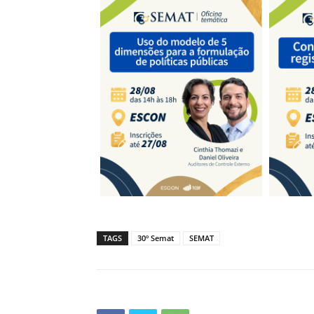
TAGS
30º Semat
SEMAT