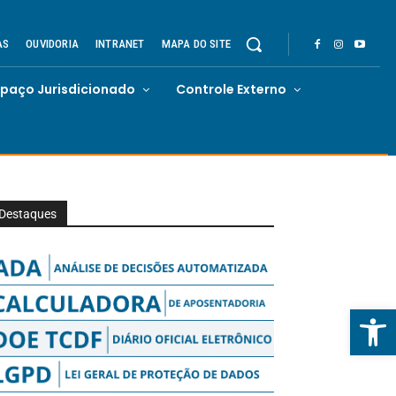
AS
OUVIDORIA
INTRANET
MAPA DO SITE
spaço Jurisdicionado
Controle Externo
Destaques
Abrir 