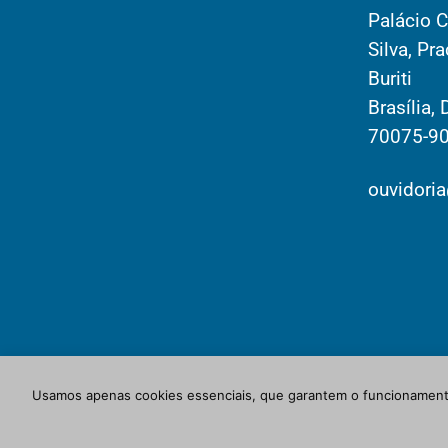
Palácio C
Silva, Pr
Buriti
Brasília, 
70075-9
ouvidoria
Usamos apenas cookies essenciais, que garantem o funcionamento
© Newspaper WordPress Theme by TagDiv