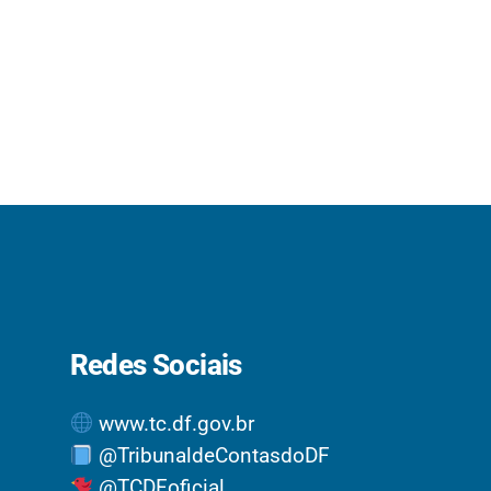
Redes Sociais
www.tc.df.gov.br
@TribunaldeContasdoDF
@TCDFoficial