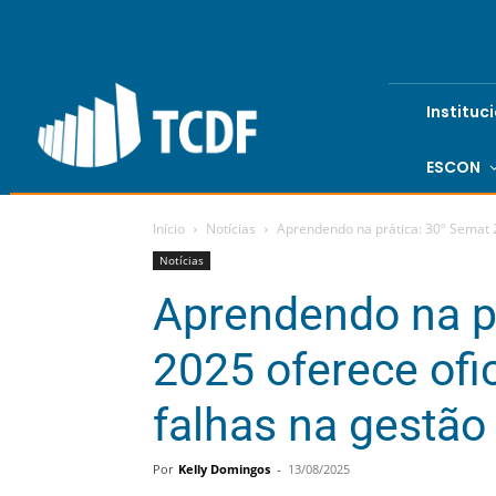
Instituc
ESCON
Início
Notícias
Aprendendo na prática: 30º Semat 20
Notícias
Aprendendo na p
2025 oferece ofic
falhas na gestão
Por
Kelly Domingos
-
13/08/2025