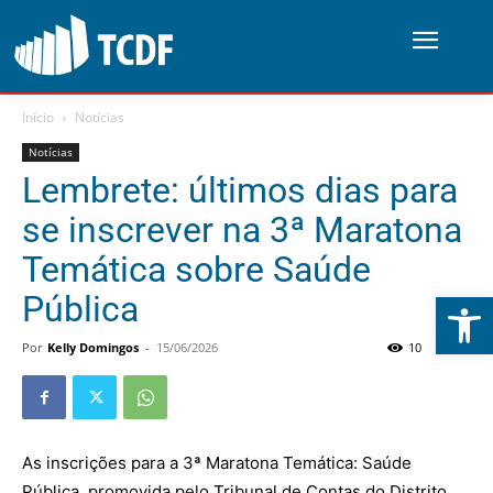
Início
Notícias
Notícias
Lembrete: últimos dias para
se inscrever na 3ª Maratona
Temática sobre Saúde
Abrir 
Pública
Por
Kelly Domingos
-
15/06/2026
10
0
As inscrições para a 3ª Maratona Temática: Saúde
Pública, promovida pelo Tribunal de Contas do Distrito