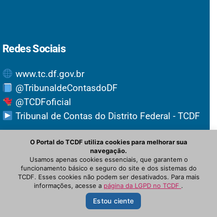
Redes Sociais
www.tc.df.gov.br
@TribunaldeContasdoDF
@TCDFoficial
Tribunal de Contas do Distrito Federal - TCDF
O Portal do TCDF utiliza cookies para melhorar sua
navegação.
Usamos apenas cookies essenciais, que garantem o
funcionamento básico e seguro do site e dos sistemas do
TCDF. Esses cookies não podem ser desativados. Para mais
informações, acesse a
página da LGPD no TCDF
.
© Newspaper WordPress Theme by TagDiv
Suporte STI

Estou ciente
de 9h às 19h
PRINCIPAL
OUVIDORIA
NOTÍCIAS
INTRANET
PROTOCOLO
Open