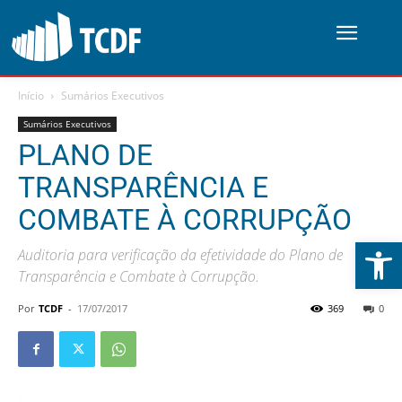
Início
Sumários Executivos
Sumários Executivos
PLANO DE
TRANSPARÊNCIA E
COMBATE À CORRUPÇÃO
Abrir 
Auditoria para verificação da efetividade do Plano de
Transparência e Combate à Corrupção.
Por
TCDF
-
17/07/2017
369
0