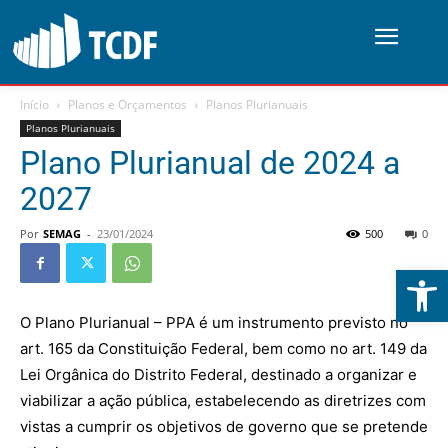
Início
Planos e Orçamentos
Planos Plurianuais
Planos Plurianuais
Plano Plurianual de 2024 a
2027
Por
SEMAG
-
23/01/2024
500
0
Abrir 
O Plano Plurianual – PPA é um instrumento previsto no
art. 165 da Constituição Federal, bem como no art. 149 da
Lei Orgânica do Distrito Federal, destinado a organizar e
viabilizar a ação pública, estabelecendo as diretrizes com
vistas a cumprir os objetivos de governo que se pretende