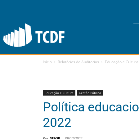
Início
Relatórios de Auditorias
Educação e Cultura
Educação e Cultura
Gestão Pública
Política educaci
2022
Por
SEASP
-
08/12/2022