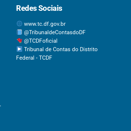
Redes Sociais
www.tc.df.gov.br
@TribunaldeContasdoDF
@TCDFoficial
Tribunal de Contas do Distrito
Federal - TCDF
-