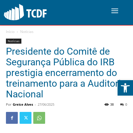
Início
Notícias
Notícias
Presidente do Comitê de
Segurança Pública do IRB
prestigia encerramento do
Abrir 
treinamento para a Auditoria
Nacional
Por
Greice Alves
-
27/06/2025
38
0