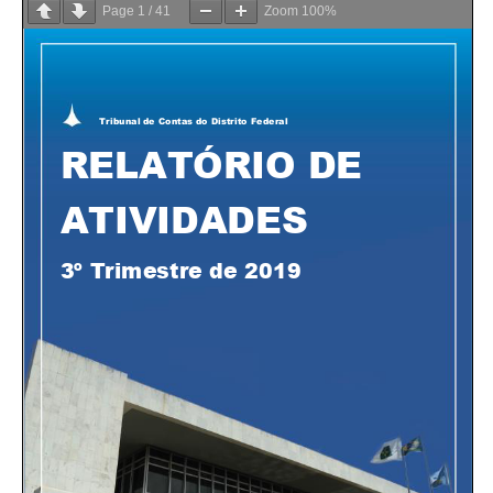
Page
1
/
41
Zoom
100%