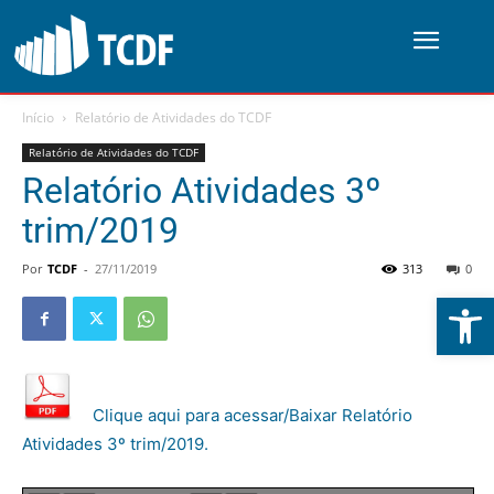
Início
Relatório de Atividades do TCDF
Relatório de Atividades do TCDF
Relatório Atividades 3º
trim/2019
Por
TCDF
-
27/11/2019
313
0
Abrir 
Clique aqui para acessar/Baixar Relatório
Atividades 3º trim/2019.