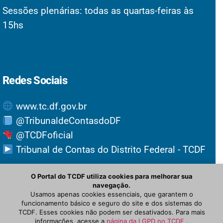
Sessões plenárias: todas as quartas-feiras às
15hs
Redes Sociais
www.tc.df.gov.br
@TribunaldeContasdoDF
@TCDFoficial
Tribunal de Contas do Distrito Federal - TCDF
O Portal do TCDF utiliza cookies para melhorar sua
navegação.
Usamos apenas cookies essenciais, que garantem o
funcionamento básico e seguro do site e dos sistemas do
TCDF. Esses cookies não podem ser desativados. Para mais
informações, acesse a
página da LGPD no TCDF
.
© Newspaper WordPress Theme by TagDiv