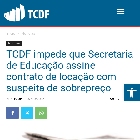
Início
Notícias
Notícias
TCDF impede que Secretaria
de Educação assine
contrato de locação com
Abrir 
suspeita de sobrepreço
Por
TCDF
-
07/10/2013
77
0