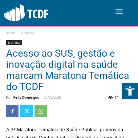
Início
Notícias
Notícias
Acesso ao SUS, gestão e
inovação digital na saúde
marcam Maratona Temática
Abrir 
do TCDF
Por
Kelly Domingos
-
24/06/2026
17
0
A 3ª Maratona Temática de Saúde Pública, promovida
pela Escola de Contas Públicas (Escon) do Tribunal de