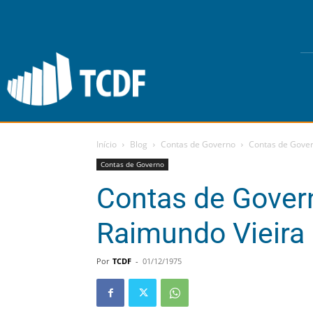
Início
Blog
Contas de Governo
Contas de Gover
Contas de Governo
Contas de Gover
Raimundo Vieira
Por
TCDF
-
01/12/1975