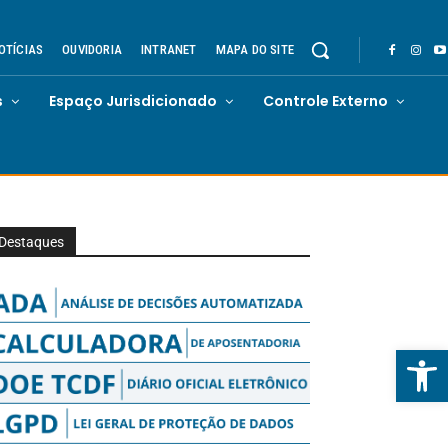
OTÍCIAS
OUVIDORIA
INTRANET
MAPA DO SITE
s
Espaço Jurisdicionado
Controle Externo
Destaques
Abrir 