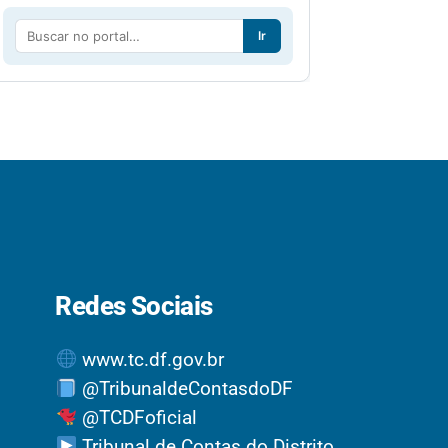
Ir
Redes Sociais
www.tc.df.gov.br
@TribunaldeContasdoDF
@TCDFoficial
Tribunal de Contas do Distrito