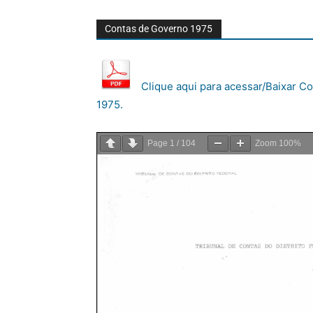
Contas de Governo 1975
Clique aqui para acessar/Baixar C
1975.
Page
1
/
104
Zoom
100%