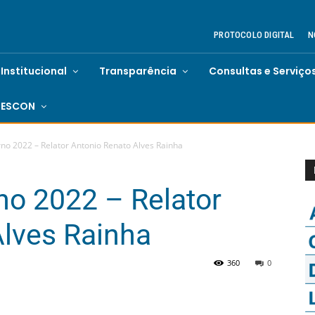
PROTOCOLO DIGITAL
N
Institucional
Transparência
Consultas e Serviço
ESCON
no 2022 – Relator Antonio Renato Alves Rainha
no 2022 – Relator
Alves Rainha
360
0