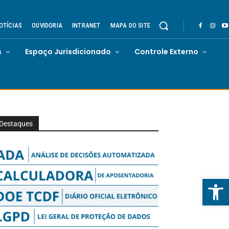
OTÍCIAS
OUVIDORIA
INTRANET
MAPA DO SITE
s
Espaço Jurisdicionado
Controle Externo
Destaques
Abrir 