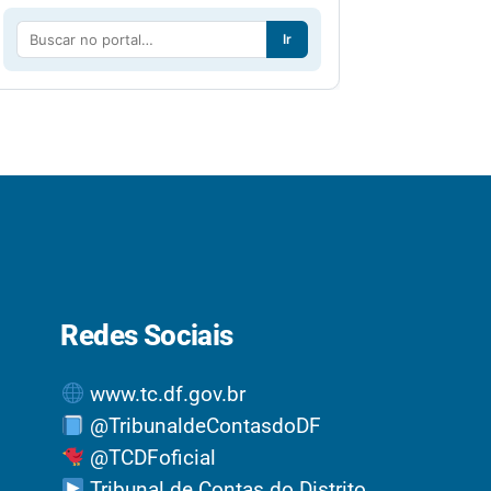
Ir
Redes Sociais
www.tc.df.gov.br
@TribunaldeContasdoDF
@TCDFoficial
Tribunal de Contas do Distrito