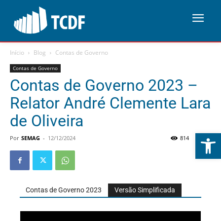
Início
Blog
Contas de Governo
Contas de Governo
Contas de Governo 2023 –
Relator André Clemente Lara
de Oliveira
Abrir 
Por
SEMAG
-
12/12/2024
814
0
Contas de Governo 2023
Versão Simplificada