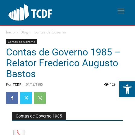
Início
Blog
Contas de Governo
Contas de Governo
Contas de Governo 1985 –
Relator Frederico Augusto
Bastos
Abrir 
Por
TCDF
-
01/12/1985
129
0
Contas de Governo 1985