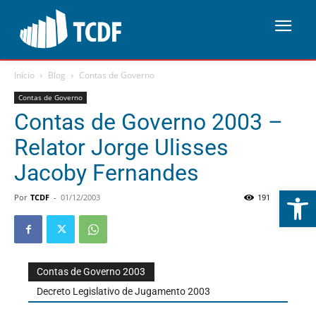
Início
Blog
Contas de Governo
Contas de Governo
Contas de Governo 2003 –
Relator Jorge Ulisses
Jacoby Fernandes
Abrir 
Por
TCDF
-
01/12/2003
191
0
Contas de Governo 2003
Decreto Legislativo de Jugamento 2003