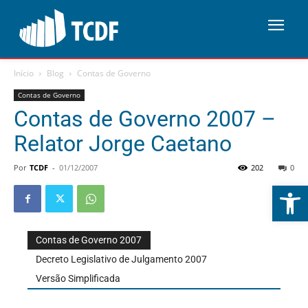
Início
Blog
Contas de Governo
Contas de Governo
Contas de Governo 2007 –
Relator Jorge Caetano
Por
TCDF
-
01/12/2007
202
0
Abrir 
Contas de Governo 2007
Decreto Legislativo de Julgamento 2007
Versão Simplificada