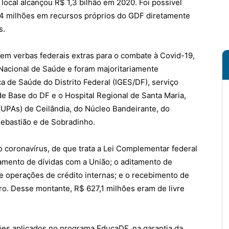
 local alcançou R$ 1,3 bilhão em 2020. Foi possível
2,4 milhões em recursos próprios do GDF diretamente
s.
 em verbas federais extras para o combate à Covid-19,
acional de Saúde e foram majoritariamente
ca de Saúde do Distrito Federal (IGES/DF), serviço
de Base do DF e o Hospital Regional de Santa Maria,
UPAs) de Ceilândia, do Núcleo Bandeirante, do
ebastião e de Sobradinho.
 coronavírus, de que trata a Lei Complementar federal
mento de dívidas com a União; o aditamento de
operações de crédito internas; e o recebimento de
eiro. Desse montante, R$ 627,1 milhões eram de livre
hões aplicados no programa EducaDF, na garantia da