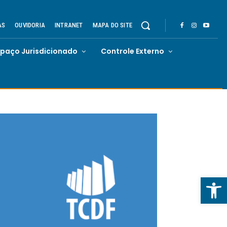
AS
OUVIDORIA
INTRANET
MAPA DO SITE
spaço Jurisdicionado
Controle Externo
Abrir 