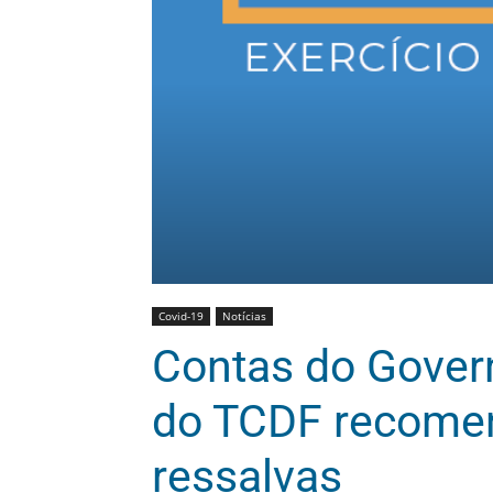
Covid-19
Notícias
Contas do Gover
do TCDF recome
ressalvas