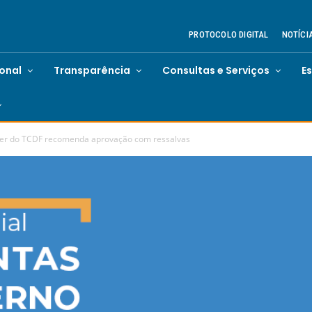
PROTOCOLO DIGITAL
NOTÍCI
ional
Transparência
Consultas e Serviços
E
cer do TCDF recomenda aprovação com ressalvas