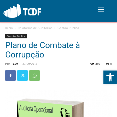
Início
Relatórios de Auditorias
Gestão Pública
Gestão Pública
Plano de Combate à
Corrupção
Por
TCDF
-
27/09/2012
330
0
Abrir 