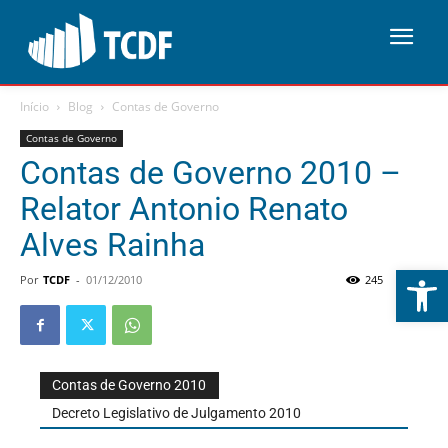
Início
Blog
Contas de Governo
Contas de Governo
Contas de Governo 2010 –
Relator Antonio Renato
Alves Rainha
Abrir 
Por
TCDF
-
01/12/2010
245
0
Contas de Governo 2010
Decreto Legislativo de Julgamento 2010